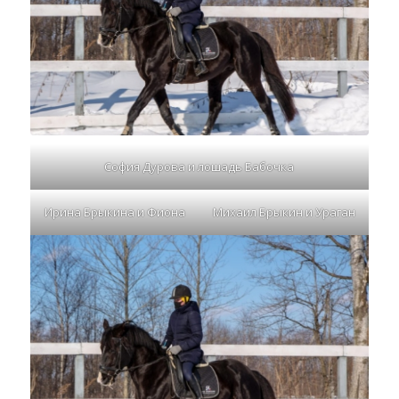
София Дурова и лошадь Бабочка
Ирина Брыкина и Фиона
Михаил Брыкин и Ураган