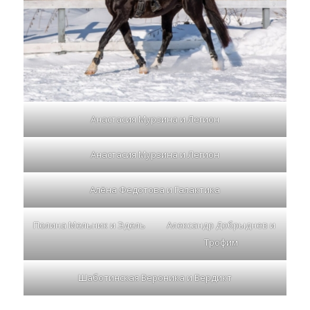
Анастасия Мурзина и Легион
Анастасия Мурзина и Легион
Алёна Федотова и Галактика
Полина Мельник и Эдель
Александр Добрыднев и
Трофим
Шаботинская Вероника и Вердикт