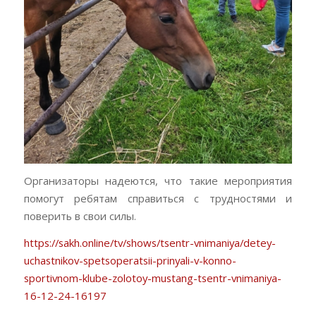
Организаторы надеются, что такие мероприятия
помогут ребятам справиться с трудностями и
поверить в свои силы.
https://sakh.online/tv/shows/tsentr-vnimaniya/detey-
uchastnikov-spetsoperatsii-prinyali-v-konno-
sportivnom-klube-zolotoy-mustang-tsentr-vnimaniya-
16-12-24-16197