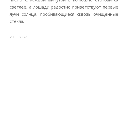
светлее, а лошади радостно приветствуют первые
лучи солнца, пробивающиеся сквозь очищенные
стекла.
20.03.2025
1-2 МАРТА НА
ТЕРРИТОРИИ КСК
«ЗОЛОТОЙ МУСТАНГ»
ПРОВЕЛИ ЕЖЕГОДНЫЕ
МУНИЦИПАЛЬНЫЕ
СОРЕВНОВАНИЯ ПО