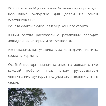
защитника
дню
конкуру,
посвящённые
отечества,
защитника
посвящённые
дню
КСК «Золотой Мустанг» уже больше года проводит
этап
отечества,
дню
защитника
необычную экскурсию для детей из семей
Победы.
этап
защитника
отечества,
участников СВО.
Победы.
отечества,
этап
Ребята смогли окунуться в мир конного спорта.
этап
Победы.
Юным гостям рассказали о различных породах
Победы.
лошадей, их истории и особенностях.
Им показали, как ухаживать за лошадьми: чистить,
седлать, кормить.
Особый восторг вызвал катание на лошадях, где
каждый ребенок, под чутким руководством
опытных инструкторов, получил свой первый опыт в
седле.