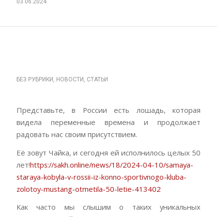
03.06.2024
ДЕНЬ РОЖДЕНИЯ
ЧАЙКИ, 50 ЛЕТ!
БЕЗ РУБРИКИ
,
НОВОСТИ
,
СТАТЬИ
Представьте, в России есть лошадь, которая
видела переменные времена и продолжает
радовать нас своим присутствием.
Её зовут Чайка, и сегодня ей исполнилось целых 50
лет!
https://sakh.online/news/18/2024-04-10/samaya-
staraya-kobyla-v-rossii-iz-konno-sportivnogo-kluba-
zolotoy-mustang-otmetila-50-letie-413402
Как часто мы слышим о таких уникальных